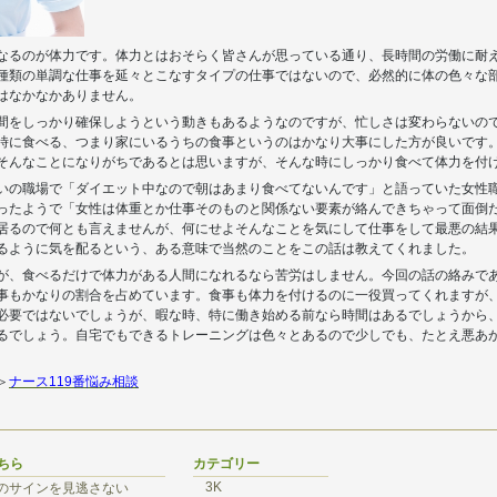
なるのが体力です。体力とはおそらく皆さんが思っている通り、長時間の労働に耐
種類の単調な仕事を延々とこなすタイプの仕事ではないので、必然的に体の色々な
はなかなかありません。
間をしっかり確保しようという動きもあるようなのですが、忙しさは変わらないの
時に食べる、つまり家にいるうちの食事というのはかなり大事にした方が良いです
そんなことになりがちであるとは思いますが、そんな時にしっかり食べて体力を付
いの職場で「ダイエット中なので朝はあまり食べてないんです」と語っていた女性
ったようで「女性は体重とか仕事そのものと関係ない要素が絡んできちゃって面倒
居るので何とも言えませんが、何にせよそんなことを気にして仕事をして最悪の結
るように気を配るという、ある意味で当然のことをこの話は教えてくれました。
が、食べるだけで体力がある人間になれるなら苦労はしません。今回の話の絡みで
事もかなりの割合を占めています。食事も体力を付けるのに一役買ってくれますが
必要ではないでしょうが、暇な時、特に働き始める前なら時間はあるでしょうから
るでしょう。自宅でもできるトレーニングは色々とあるので少しでも、たとえ悪あ
＞
ナース119番悩み相談
ちら
カテゴリー
3K
のサインを見逃さない