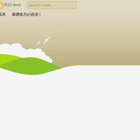
RSS feed
器具
基礎体力が必須！