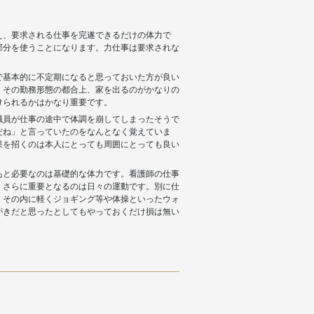
え、要求される仕事を完遂できるだけの体力で
部分を使うことになります。力仕事は要求されな
で基本的に不定期になると思っておいた方が良い
。その勤務形態の都合上、家を出るのがかなりの
けられるかはかなり重要です。
職員が仕事の途中で体調を崩してしまったそうで
だね」と言っていたのをなんとなく覚えていま
果を招くのは本人にとっても周囲にとっても良い
あと必要なのは基礎的な体力です。看護師の仕事
、さらに重要となるのは日々の運動です。別に仕
、その内に軽くジョギング等や体操といったウォ
がきだと思ったとしてもやっておくだけ損は無い