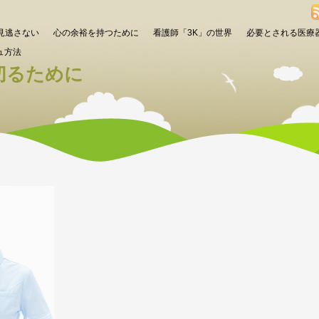
見逃さない
心の余裕を持つために
看護師「3K」の世界
必要とされる医療
ュ方法
切るために