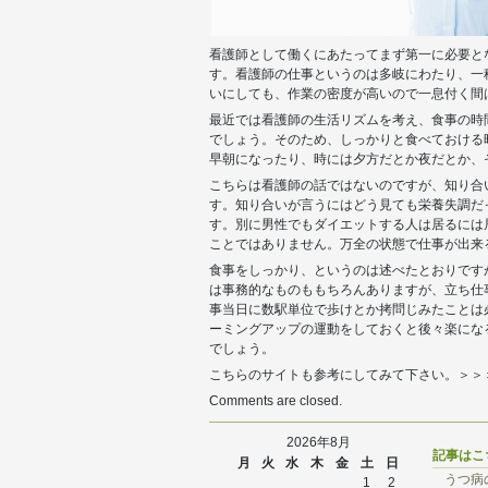
看護師として働くにあたってまず第一に必要と
す。看護師の仕事というのは多岐にわたり、一
いにしても、作業の密度が高いので一息付く間
最近では看護師の生活リズムを考え、食事の時
でしょう。そのため、しっかりと食べておける
早朝になったり、時には夕方だとか夜だとか、
こちらは看護師の話ではないのですが、知り合
す。知り合いが言うにはどう見ても栄養失調だ
す。別に男性でもダイエットする人は居るには
ことではありません。万全の状態で仕事が出来
食事をしっかり、というのは述べたとおりです
は事務的なものももちろんありますが、立ち仕
事当日に数駅単位で歩けとか拷問じみたことは
ーミングアップの運動をしておくと後々楽にな
でしょう。
こちらのサイトも参考にしてみて下さい。＞＞
Comments are closed.
2026年8月
記事はこ
月
火
水
木
金
土
日
うつ病
1
2