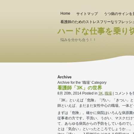
Home
サイトマップ
うつ病のサインを
看護師のためのストレスフリーなリフレッシ
ハードな仕事を乗り
悩みを分かち合う！！
Archive
Archive for the ‘職場’ Category
看護師「3K」の世界
看
8月 20th, 2014
Posted in
3K
,
職場
|
コメントを
護
「3K」といえば「危険」「汚い」「きつい」
師
師といえば、まだまだ女性中心の職場。一体ど
「3K」
まずは「危険」。確かに病院はいろんな病原菌
の
従事者の方です。手洗い、うがい、マスクだけ
世
て、あらゆる病気からの予防をしているのでし
界
とは「気合い」といったところでしょうか…。
は