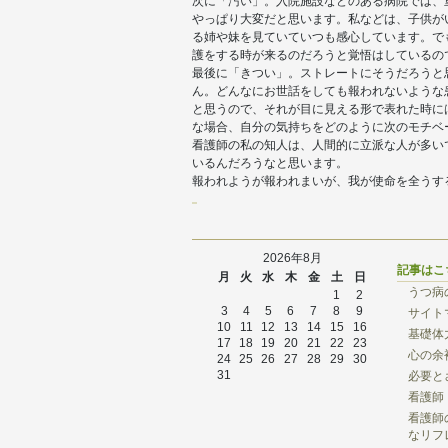
次に「汚い」。入院施設などのある病院では、
やっぱり大変だと思います。私などは、子供が
る姉や妹を見ていていつも感心しています。で
護をする時が来るのだろうと覚悟はしているの
最後に「きつい」。ストレートにそうだろうと
ん。どんなにお世話をしても報われないような
と思うので、それが目に見える形で表れた時に
な場合、自分の気持ちをどのように次のモチベ
看護師の私の知人は、人間的に立派な人が多い
いるんだろうなと思います。
報われようが報われまいが、我が使命を全うす
2026年8月
記事はこ
月
火
水
木
金
土
日
うつ病
1
2
3
4
5
6
7
8
9
サイト
10
11
12
13
14
15
16
基礎体
17
18
19
20
21
22
23
心の余
24
25
26
27
28
29
30
31
必要と
看護師
看護師
なリフ