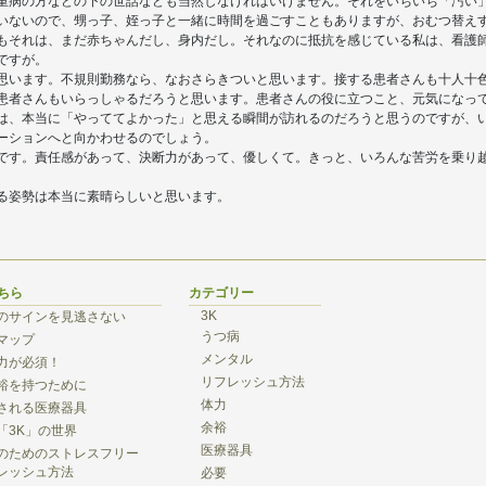
重病の方などの下の世話なども当然しなければいけません。それをいちいち「汚い
いないので、甥っ子、姪っ子と一緒に時間を過ごすこともありますが、おむつ替え
もそれは、まだ赤ちゃんだし、身内だし。それなのに抵抗を感じている私は、看護
ですが。
思います。不規則勤務なら、なおさらきついと思います。接する患者さんも十人十
患者さんもいらっしゃるだろうと思います。患者さんの役に立つこと、元気になっ
は、本当に「やっててよかった」と思える瞬間が訪れるのだろうと思うのですが、
ーションへと向かわせるのでしょう。
です。責任感があって、決断力があって、優しくて。きっと、いろんな苦労を乗り
る姿勢は本当に素晴らしいと思います。
ちら
カテゴリー
3K
のサインを見逃さない
うつ病
マップ
メンタル
力が必須！
リフレッシュ方法
裕を持つために
体力
される医療器具
余裕
「3K」の世界
医療器具
のためのストレスフリー
レッシュ方法
必要