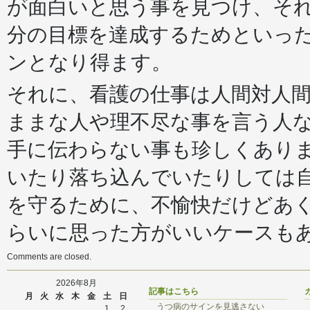
が面白いと思う事を見つけ、そ
分の目標を達成するためといっ
ンとなり得ます。
それに、看護の仕事は人間対人
ままな人や理不尽な事を言う人
手に伝わらない事も珍しくあり
いたり落ち込んでいたりしては
を守るために、不愉快だけどあ
らいに思った方がいいケースも
Comments are closed.
2026年8月
記事はこちら
月
火
水
木
金
土
日
うつ病のサインを見逃さない
1
2